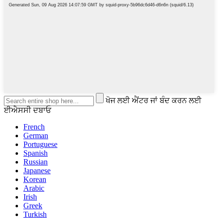
ਖੋਜ ਲਈ ਐਂਟਰ ਜਾਂ ਬੰਦ ਕਰਨ ਲਈ
ਈਐਸਸੀ ਦਬਾਓ
French
German
Portuguese
Spanish
Russian
Japanese
Korean
Arabic
Irish
Greek
Turkish