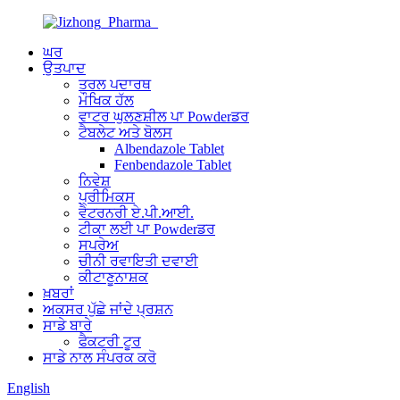
ਘਰ
ਉਤਪਾਦ
ਤਰਲ ਪਦਾਰਥ
ਮੌਖਿਕ ਹੱਲ
ਵਾਟਰ ਘੁਲਣਸ਼ੀਲ ਪਾ Powderਡਰ
ਟੈਬਲੇਟ ਅਤੇ ਬੋਲਸ
Albendazole Tablet
Fenbendazole Tablet
ਨਿਵੇਸ਼
ਪ੍ਰੀਮਿਕਸ
ਵੈਟਰਨਰੀ ਏ.ਪੀ.ਆਈ.
ਟੀਕਾ ਲਈ ਪਾ Powderਡਰ
ਸਪਰੇਅ
ਚੀਨੀ ਰਵਾਇਤੀ ਦਵਾਈ
ਕੀਟਾਣੂਨਾਸ਼ਕ
ਖ਼ਬਰਾਂ
ਅਕਸਰ ਪੁੱਛੇ ਜਾਂਦੇ ਪ੍ਰਸ਼ਨ
ਸਾਡੇ ਬਾਰੇ
ਫੈਕਟਰੀ ਟੂਰ
ਸਾਡੇ ਨਾਲ ਸੰਪਰਕ ਕਰੋ
English