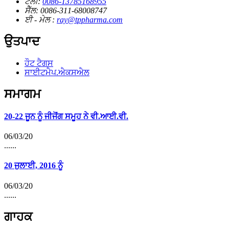
ਟੈਲੀ:
0086-13785168955
ਸੈੱਲ: 0086-311-68008747
ਈ - ਮੇਲ :
ray@tppharma.com
ਉਤਪਾਦ
ਹੌਟ ਟੈਗਸ
ਸਾਈਟਮੈਪ.ਐਕਸਐਲ
ਸਮਾਗਮ
20-22 ਜੂਨ ਨੂੰ ਜੀਜੋਂਗ ਸਮੂਹ ਨੇ ਵੀ.ਆਈ.ਵੀ.
06/03/20
......
20 ਜੁਲਾਈ, 2016 ਨੂੰ
06/03/20
......
ਗਾਹਕ