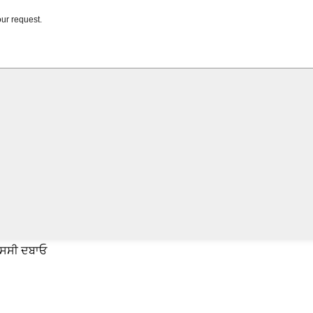
ਐਸਸੀ ਦਬਾਓ