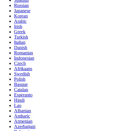
Spanish
Russian
Japanese
Korean
Arabic
Irish
Greek
Turkish
Italian
Danish
Romanian
Indonesian
Czech
Afrikaans
Swedish
Polish
Basque
Catalan
Esperanto
Hindi
Lao
Albanian
Amharic
Armenian
Azerbaijani